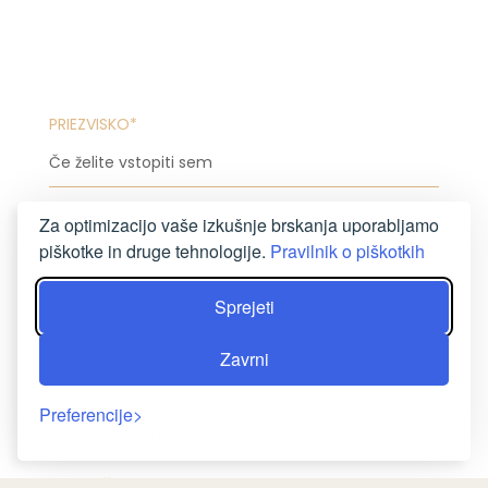
PRIEZVISKO*
E-MAILOVÁ ADRESA*
Za optimizacijo vaše izkušnje brskanja uporabljamo
piškotke in druge tehnologije.
Pravilnik o piškotkih
Sprejeti
TELEFON*
Zavrni
TEMA SPOROČILA
Preferencije
SPOROČILO*