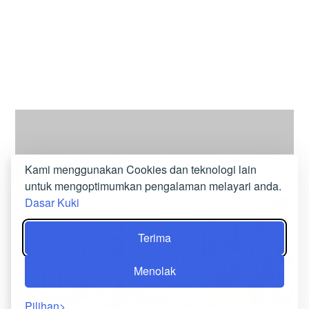
Kami menggunakan Cookies dan teknologi lain
untuk mengoptimumkan pengalaman melayari anda.
Dasar Kuki
RESTORAN & ATAS BUMBUNG
Terima
DAR SI AÏSSA
Menolak
Pilihan