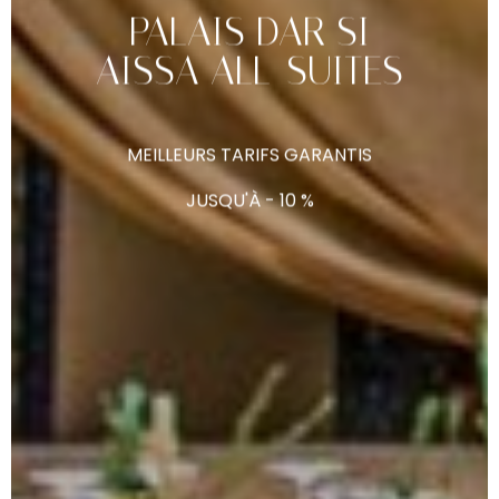
PALAIS
DAR
SI
AISSA
ALL-SUITES
MEILLEURS
TARIFS
GARANTIS
JUSQU'À
-
10
%