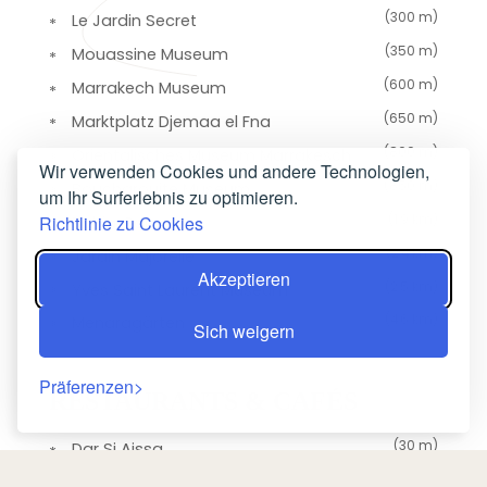
(300 m)
Le Jardin Secret
(350 m)
Mouassine Museum
(600 m)
Marrakech Museum
(650 m)
Marktplatz Djemaa el Fna
(800 m)
Orientalisches Museum Marrakesch
Wir verwenden Cookies und andere Technologien,
(850 m)
Boucharouite Museum
um Ihr Surferlebnis zu optimieren.
(1,9 km)
Richtlinie zu Cookies
Bahia-Palast
(2,4 km)
Jardin Majorelle
Akzeptieren
(2,5 km)
Yves Saint Laurent Museum
(4,6 km)
Menaragärten
Sich weigern
Präferenzen
RESTAURANTS & CAFÉS
(30 m)
Dar Si Aissa
(50 m)
Restaurant Max