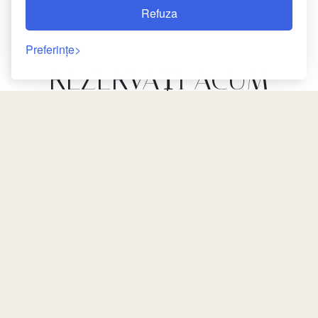
Refuza
Preferințe
REZERVAŢI ACUM
CEL MAI BUN PREŢ GARANTAT
PÂNĂ LA - 10 %
Întoarcere
CEL MAI BUN PREȚ
GARANTAT
37 Rue Sidi el Yamani Laksour,
Medina, 40000 Marrakech,
Maroc