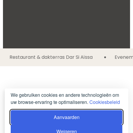
Restaurant & dakterras Dar Si Aïssa
Eveneme
We gebruiken cookies en andere technologieën om
uw browse-ervaring te optimaliseren.
Cookiesbeleid
Aanvaarden
Weigeren