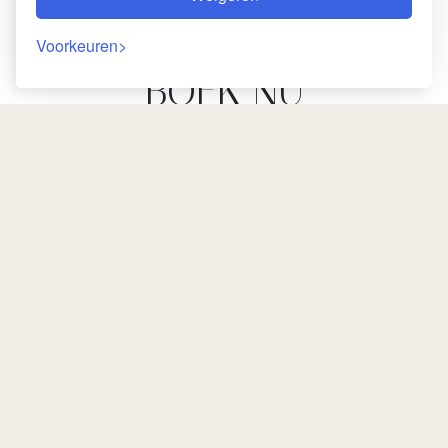
Voorkeuren
BOEK NU
GEGARANDEERD DE BESTE TARIEVEN
TOT - 10 %
Terugreis
BESTE PRIJS
GARANTIE
37 Rue Sidi el Yamani Laksour,
Medina, 40000 Marrakesh,
Marokko
2026-08-07 / 2026-08-08