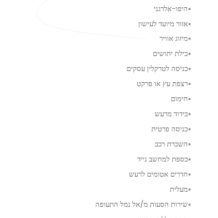
היפו-אלרגני
אזור מיועד לעישון
מיזוג אוויר
כילת יתושים
כניסה לטרקלין עסקים
רצפת עץ או פרקט
חימום
בידוד מרעש
כניסה פרטית
השכרת רכב
כספת למחשב נייד
חדרים אטומים לרעש
מעלית
שירות הסעות מ/אל נמל התעופה