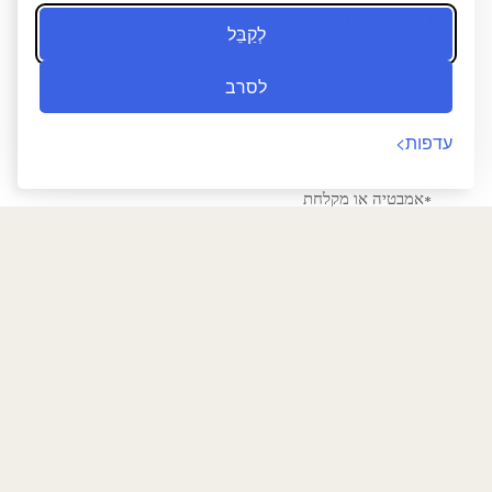
חדר רחצה
לְקַבֵּל
נייר טואלט
לסרב
מגבות
בידה
עדפות
מגבות / מצעים (בתוספת תשלום)
אמבטיה או מקלחת
חדר רחצה פרטי
מוצרי טיפוח בחינם
חלוק רחצה
מייבש שיער
אמבט
מקלחת
מדיה וטכנולוגיה
חזור